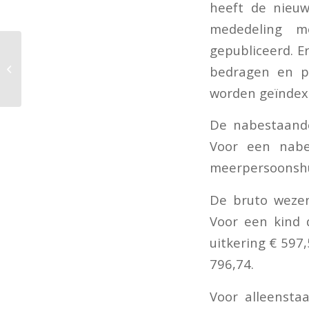
heeft de nieu
mededeling m
gepubliceerd. E
De BIK in relatie tot
investeringen in het
bedragen en p
buitenland
worden geïndex
De nabestaande
Voor een nabe
meerpersoonshu
De bruto wezen
Voor een kind 
uitkering € 597
796,74.
Voor alleensta