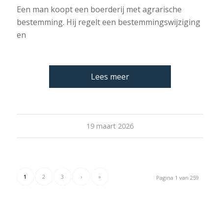
Een man koopt een boerderij met agrarische
bestemming. Hij regelt een bestemmingswijziging
en
Lees meer
19 maart 2026
1
2
3
›
»
Pagina 1 van 259