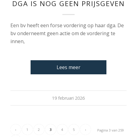
DGA IS NOG GEEN PRIJSGEVEN
Een bv heeft een forse vordering op haar dga. De
bv onderneemt geen actie om de vordering te
innen,
Lees meer
19 februari 2026
‹
1
2
3
4
5
›
Pagina 3 van 259