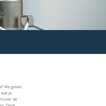
es? We geven
r wat je
en over de
gen. Denk