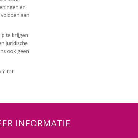
keningen en
 voldoen aan
p te krijgen
en juridische
 ons ook geen
om tot
ER INFORMATIE