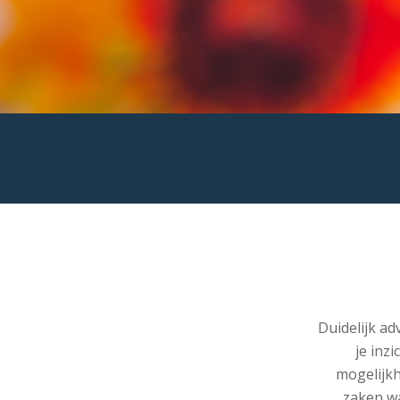
Duidelijk a
je inzi
mogelijkh
zaken wa