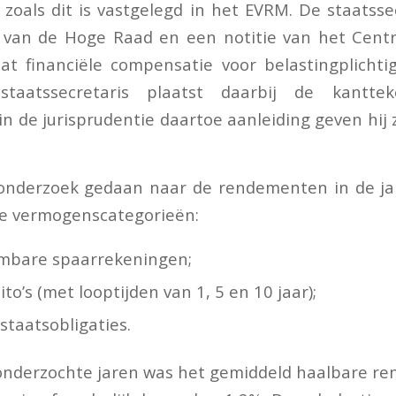
 zoals dit is vastgelegd in het EVRM. De staatsse
n van de Hoge Raad en een notitie van het Centr
at financiële compensatie voor belastingplichti
taatssecretaris plaatst daarbij de kantte
n de jurisprudentie daartoe aanleiding geven hij z
onderzoek gedaan naar de rendementen in de ja
ie vermogenscategorieën:
mbare spaarrekeningen;
to’s (met looptijden van 1, 5 en 10 jaar);
staatsobligaties.
onderzochte jaren was het gemiddeld haalbare r