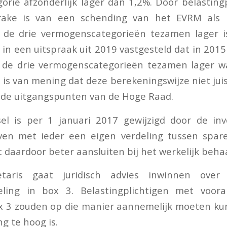
rie afzonderlijk lager dan 1,2%. Door belasting
rake is van een schending van het EVRM als 
de drie vermogenscategorieën tezamen lager i
in een uitspraak uit 2019 vastgesteld dat in 201
de drie vermogenscategorieën tezamen lager w
 is van mening dat deze berekeningswijze niet jui
ij de uitgangspunten van de Hoge Raad.
sel is per 1 januari 2017 gewijzigd door de inv
ven met ieder een eigen verdeling tussen spar
t daardoor beter aansluiten bij het werkelijk beh
etaris gaat juridisch advies inwinnen over
eling in box 3. Belastingplichtigen met vooral
ox 3 zouden op die manier aannemelijk moeten k
ng te hoog is.