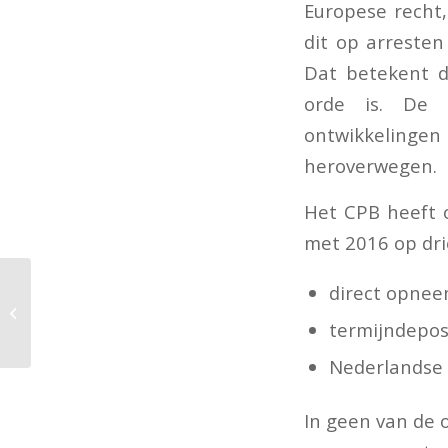
Europese recht,
dit op arreste
Dat betekent d
orde is. De s
ontwikkelingen i
heroverwegen.
Het CPB heeft 
met 2016 op dr
direct opnee
Bedragen
minimumloon per 1
termijndeposi
januari 2021
Nederlandse 
In geen van de 