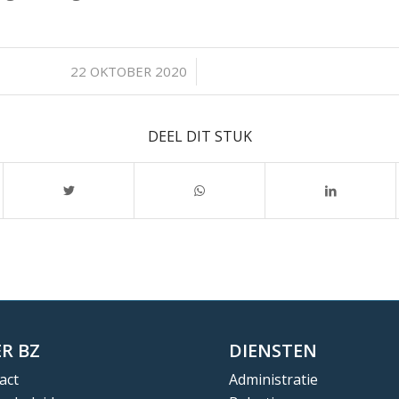
/
22 OKTOBER 2020
DEEL DIT STUK
R BZ
DIENSTEN
act
Administratie