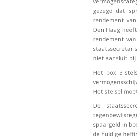
vermogenscatego
gezegd dat sp
rendement van 
Den Haag heeft 
rendement van 
staatssecretaris
niet aansluit b
Het box 3-stel
vermogensschij
Het stelsel moe
De staatssecr
tegenbewijsreg
spaargeld in b
de huidige heffi