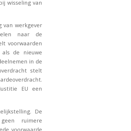
ij wisseling van
g van werkgever
elen naar de
elt voorwaarden
 als de nieuwe
 deelnemen in de
verdracht stelt
aardeoverdracht.
ustitie EU een
ijkstelling. De
geen ruimere
eede voorwaarde