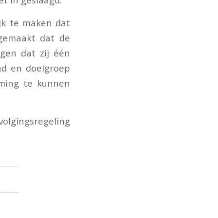
jk te maken dat
 gemaakt dat de
gen dat zij één
nd en doelgroep
eming te kunnen
volgingsregeling