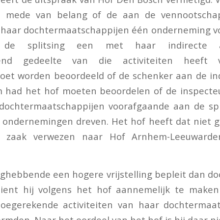
 is mede van belang of de aan de vennootscha
an haar dochtermaatschappijen één onderneming v
 de splitsing een met haar indirecte a
end gedeelte van die activiteiten heeft v
et worden beoordeeld of de schenker aan de indi
m had het hof moeten beoordelen of de inspecteu
 dochtermaatschappijen voorafgaande aan de spl
e ondernemingen dreven. Het hof heeft dat niet 
 zaak verwezen naar Hof Arnhem-Leeuwarde
hebbende een hogere vrijstelling bepleit dan do
dient hij volgens het hof aannemelijk te make
oegerekende activiteiten van haar dochtermaa
mden. Naar het oordeel van het hof is hij daar nie