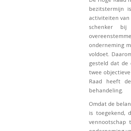
bezitstermijn
activiteiten v
schenker bij
overeenstemm
onderneming mo
voldoet. Daaro
gesteld dat de
twee objectiev
Raad heeft de
behandeling.
Omdat de belang
is toegekend, 
vennootschap t
onderneming vor