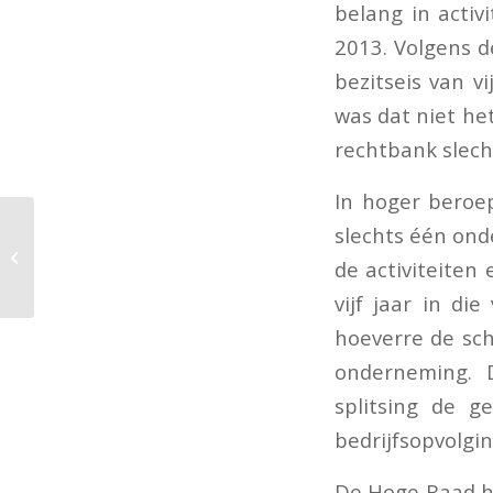
belang in activ
2013. Volgens 
bezitseis van vi
was dat niet he
rechtbank slech
In hoger beroe
slechts één ond
Evaluatie
de activiteiten
landbouwvrijstelling
vijf jaar in di
hoeverre de sch
onderneming. 
splitsing de 
bedrijfsopvolgin
De Hoge Raad he