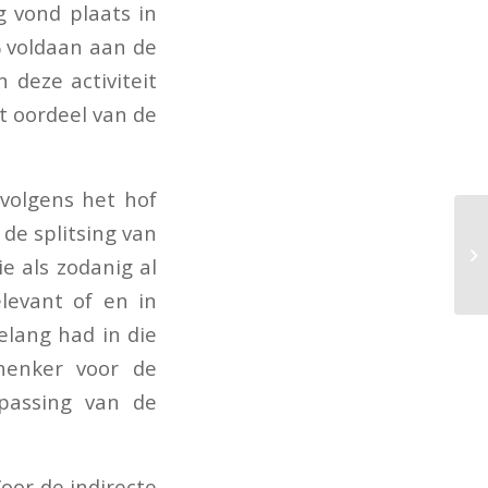
g vond plaats in
 voldaan aan de
n deze activiteit
t oordeel van de
volgens het hof
de splitsing van
e als zodanig al
elevant of en in
elang had in die
henker voor de
passing van de
oor de indirecte