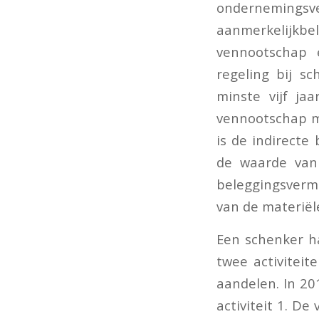
onderneming
aanmerkelijk
vennootschap 
regeling bij s
minste vijf ja
vennootschap m
is de indirecte
de waarde van
beleggingsverm
van de materië
Een schenker h
twee activiteit
aandelen. In 20
activiteit 1. D