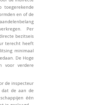
p toegerekende
ormden en of de
andelenbelang
erkregen. Per
recte bezitseis
r terecht heeft
itsing minimaal
gedaan. De Hoge
n voor verdere
or de inspecteur
n dat de aan de
tschappijen één
t in geslaagd.