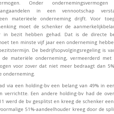
svermogen. Onder ondernemingsvermoge
belangaandelen in een vennootschap vers
een materiëele onderneming drijft. Voor toe
chenking moet de schenker de aanmerkelijkbel
ar in bezit hebben gehad. Dat is de directe be
oet ten minste vijf jaar een onderneming hebbe
 bezitstermijn. De bedrijfsopvolgingsregeling is v
 de materiële onderneming, vermeerderd met
ogen voor zover dat niet meer bedraagt dan 5
le onderneming.
ad via een holding-bv een belang van 49% in een
en verrichtte. Een andere holding-bv had de ov
11 werd de bv gesplitst en kreeg de schenker ee
e voormalige 51%-aandeelhouder kreeg door de spl