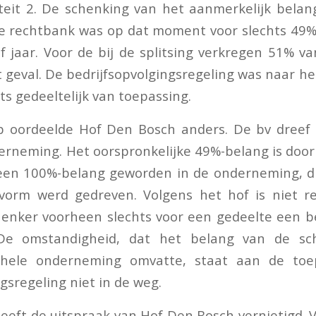
iteit 2. De schenking van het aanmerkelijk belan
de rechtbank was op dat moment voor slechts 49%
jf jaar. Voor de bij de splitsing verkregen 51% va
t geval. De bedrijfsopvolgingsregeling was naar he
ts gedeeltelijk van toepassing.
p oordeelde Hof Den Bosch anders. De bv dreef 
erneming. Het oorspronkelijke 49%-belang is door 
 een 100%-belang geworden in de onderneming, di
e vorm werd gedreven. Volgens het hof is niet r
enker voorheen slechts voor een gedeelte een b
De omstandigheid, dat het belang van de sc
gehele onderneming omvatte, staat aan de toe
gsregeling niet in de weg.
eft de uitspraak van Hof Den Bosch vernietigd. V