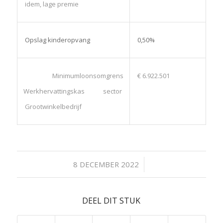
idem, lage premie
Opslag kinderopvang
0,50%
Minimumloonsomgrens
€ 6.922.501
Werkhervattingskas sector
Grootwinkelbedrijf
/
8 DECEMBER 2022
DEEL DIT STUK