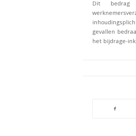
Dit bedrag
werknemersv
inhoudingsplich
gevallen bedra
het bijdrage-in