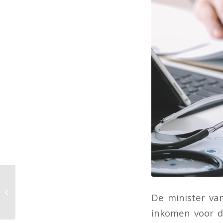
Eigenwoningforfait en
De minister va
arbeidskorting 2023
inkomen voor d