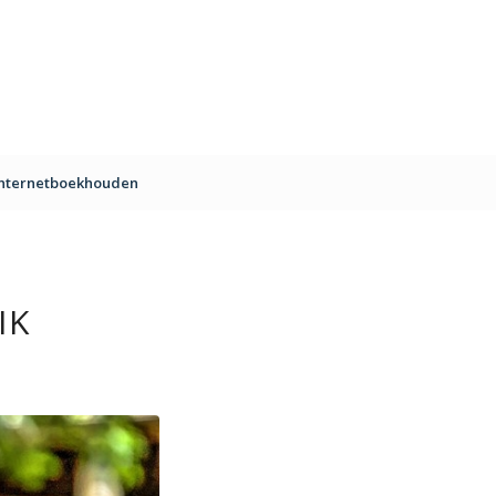
Internetboekhouden
IK