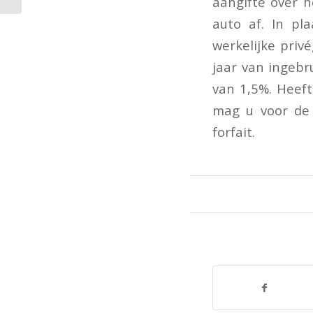
aangifte over h
auto af. In pl
werkelijke privé
jaar van ingebr
van 1,5%. Heeft
mag u voor de 
forfait.