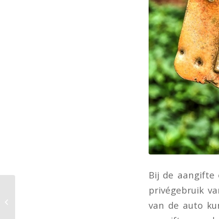
Bij de aangifte
privégebruik v
Doe tijdig
van de auto kun
suppletieaangifte