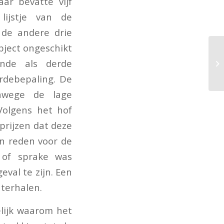
ar bevatte vijf
lijstje van de
de andere drie
bject ongeschikt
nde als derde
rdebepaling. De
nwege de lage
Volgens het hof
prijzen dat deze
n reden voor de
 of sprake was
eval te zijn. Een
hterhalen.
elijk waarom het