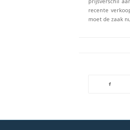
prijsverschil a
recente verkoo
moet de zaak n