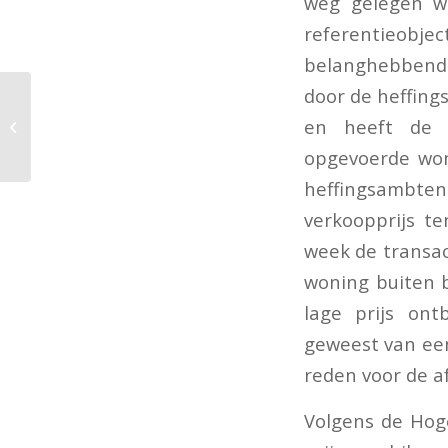
weg gelegen wa
referentieobj
belanghebbend
door de heffing
Erfrechtelijke
verkrijging na
en heeft de 
vaststelling
opgevoerde won
vaderschap
heffingsambt
verkoopprijs t
week de transac
woning buiten 
lage prijs on
geweest van een 
reden voor de a
Volgens de Hoge