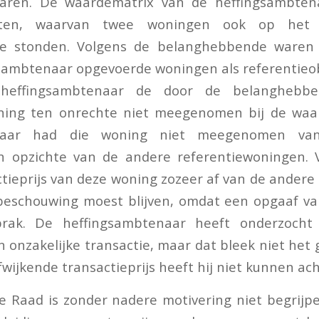
ren. De waardematrix van de heffingsambtena
ecten, waarvan twee woningen ook op het 
e stonden. Volgens de belanghebbende waren 
sambtenaar opgevoerde woningen als referentieo
heffingsambtenaar de door de belanghebbe
ing ten onrechte niet meegenomen bij de waa
enaar had die woning niet meegenomen va
en opzichte van de andere referentiewoningen. 
tieprijs van deze woning zozeer af van de andere 
beschouwing moest blijven, omdat een opgaaf va
tbrak. De heffingsambtenaar heeft onderzocht
onzakelijke transactie, maar dat bleek niet het g
fwijkende transactieprijs heeft hij niet kunnen ac
 Raad is zonder nadere motivering niet begrijp