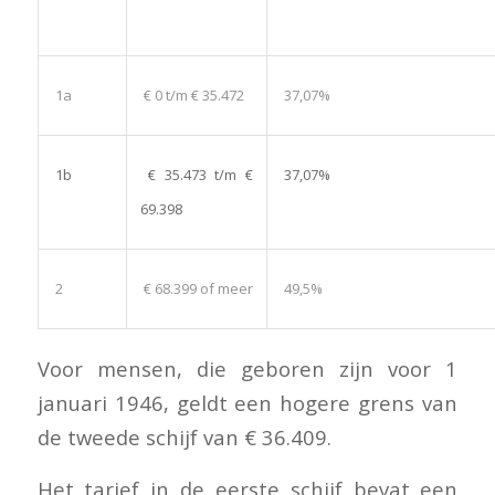
1a
€ 0 t/m € 35.472
37,07%
1b
€ 35.473 t/m €
37,07%
69.398
2
€ 68.399 of meer
49,5%
Voor mensen, die geboren zijn voor 1
januari 1946, geldt een hogere grens van
de tweede schijf van € 36.409.
Het tarief in de eerste schijf bevat een