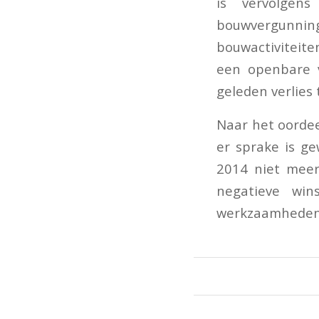
is vervolgen
bouwvergunn
bouwactiviteite
een openbare v
geleden verlies
Naar het oordee
er sprake is g
2014 niet meer
negatieve win
werkzaamheden