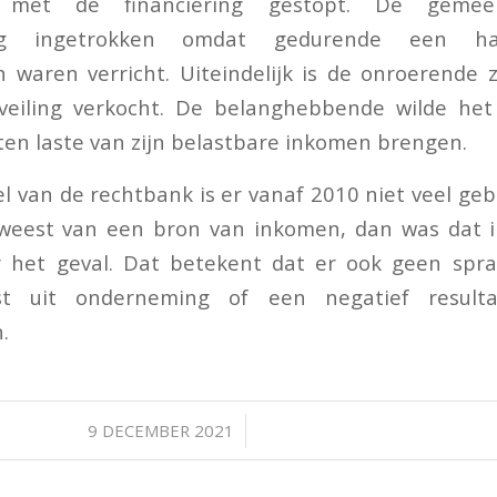
s met de financiering gestopt. De geme
ing ingetrokken omdat gedurende een ha
n waren verricht. Uiteindelijk is de onroerende 
eiling verkocht. De belanghebbende wilde het
 ten laste van zijn belastbare inkomen brengen.
l van de rechtbank is er vanaf 2010 niet veel geb
eweest van een bron van inkomen, dan was dat in
 het geval. Dat betekent dat er ook geen spra
st uit onderneming of een negatief resulta
.
/
9 DECEMBER 2021