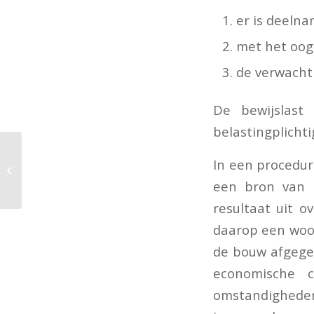
er is deeln
met het oog
de verwachti
De bewijslas
belastingplichti
Besluit over btw-
In een procedur
heffing en toepassing
een bron van i
KOR bij zonnepanelen
resultaat uit 
daarop een woo
de bouw afgege
economische c
omstandigheden