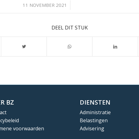
/
11 NOVEMBER 2021
DEEL DIT STUK
R BZ
DIENSTEN
act
Administratie
acybeleid
Belastingen
mene voorwaarden
Advisering