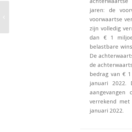
achterwaartse 
jaren: de voo
Aftrekbeperking IB
voorwaartse ver
ondernemers
zijn volledig v
dan € 1 miljo
belastbare wins
De achterwaarts
de achterwaarts
bedrag van € 1 
januari 2022. 
aangevangen o
verrekend met 
januari 2022.