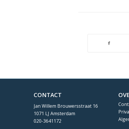
CONTACT
OVE
Cont
Jan Willem Brouwersstraat 16
Priv
1071 LJ Amsterdam
Alge
020-3641172