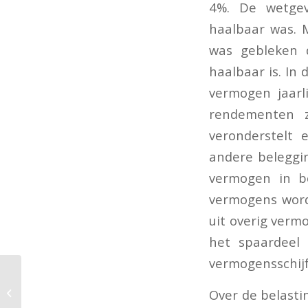
4%. De wetgev
haalbaar was. 
was gebleken 
haalbaar is. In
vermogen jaarl
rendementen z
veronderstelt
andere beleggin
vermogen in bo
vermogens word
uit overig verm
het spaardeel
vermogensschijf
Benut de
mogelijkheden van de
Over de belasti
werkkostenregeling