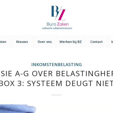
sten
Nieuws
Over ons
Werken bij BZ
Contact
INKOMSTENBELASTING
IE A-G OVER BELASTINGHE
BOX 3: SYSTEEM DEUGT NIE