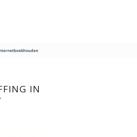
Internetboekhouden
FFING IN
T