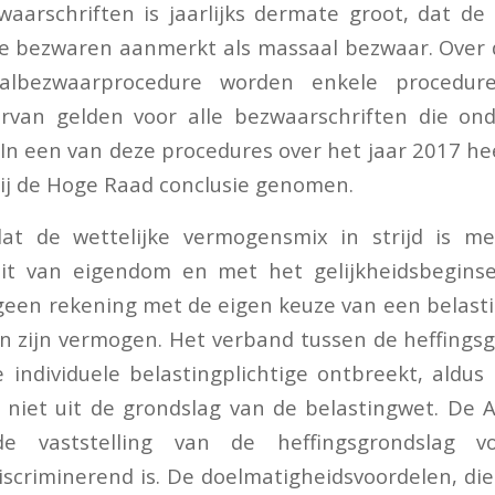
aarschriften is jaarlijks dermate groot, dat de 
de bezwaren aanmerkt als massaal bezwaar. Over 
lbezwaarprocedure worden enkele procedur
rvan gelden voor alle bezwaarschriften die on
 In een van deze procedures over het jaar 2017 he
bij de Hoge Raad conclusie genomen.
at de wettelijke vermogensmix in strijd is m
it van eigendom en met het gelijkheidsbeginsel
geen rekening met de eigen keuze van een belasti
n zijn vermogen. Het verband tussen de heffings
individuele belastingplichtige ontbreekt, aldu
g niet uit de grondslag van de belastingwet. De A
 vaststelling van de heffingsgrondslag v
discriminerend is. De doelmatigheidsvoordelen, die