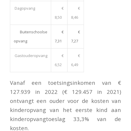
Dagopvang
€
€
8,50
8,46
Buitenschoolse
€
€
opvang
7,31
7,27
Gastouderopvang
€
€
6,52
6,49
Vanaf een toetsingsinkomen van €
127.939 in 2022 (€ 129.457 in 2021)
ontvangt een ouder voor de kosten van
kinderopvang van het eerste kind aan
kinderopvangtoeslag 33,3% van de
kosten.