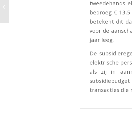
tweedehands ele
pensioenfonds
overleden partner was
bedroeg € 13,5 
loon
betekent dit da
voor de aanscha
jaar leeg.
De subsidieregel
elektrische per
als zij in aa
subsidiebudget
transacties die