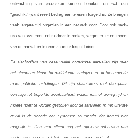
ontwrichting van processen kunnen bereiken en wat een
“geschikt” (want reëel) bedrag aan te eisen losgeld is. Ze brengen
vaak langere tijd ongezien in een netwerk door. Door ook back-
ups van systemen onbruikbaar te maken, vergroten ze de impact
van de aanval en kunnen ze meer losgeld eisen.
De slachtoffers van deze veelal ongerichte aanvallen zijn over
het algemeen kleine tot middelgrote bedrijven en in toenemende
mate publieke instellingen. Dit zijn slachtoffers met doorgaans
een lage tot beperkte weerbaarheid, waarin relatief weinig tijd en
moeite hoeft te worden gestoken door de aanvaller. In het uiterste
geval is de schade aan systemen zo ernstig, dat herstel niet
mogelijk is. Dan rest alleen nog het opnieuw opbouwen van
systemen en soms zelf het vergaren van verloren data!