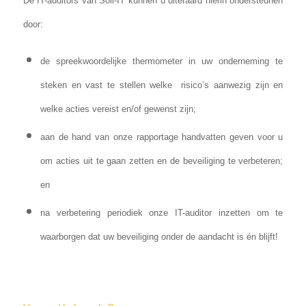
De IT-auditors van Soll-IT kunnen u uiteraard hierin ondersteunen
door:
de spreekwoordelijke thermometer in uw onderneming te
steken en vast te stellen welke risico’s aanwezig zijn en
welke acties vereist en/of gewenst zijn;
aan de hand van onze rapportage handvatten geven voor u
om acties uit te gaan zetten en de beveiliging te verbeteren;
en
na verbetering periodiek onze IT-auditor inzetten om te
waarborgen dat uw beveiliging onder de aandacht is én blijft!