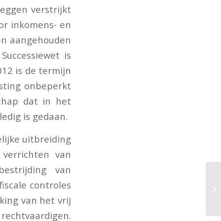
eggen verstrijkt
Voor inkomens- en
den aangehouden
 Successiewet is
12 is de termijn
sting onbeperkt
chap dat in het
ledig is gedaan.
lijke uitbreiding
 verrichten van
estrijding van
iscale controles
Re
to
ing van het vrij
 rechtvaardigen.