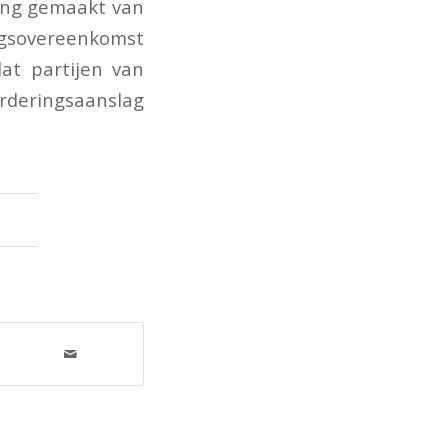
ding gemaakt van
gsovereenkomst
at partijen van
rderingsaanslag