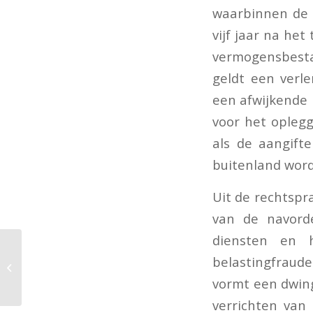
waarbinnen de B
vijf jaar na het
vermogensbesta
geldt een verle
een afwijkende 
voor het opleg
als de aangift
buitenland word
Uit de rechtspra
van de navorde
diensten en h
belastingfraude
Subsidie
verduurzaming mkb
vormt een dwing
verrichten van 