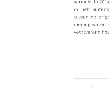
vermeld. In 201
in het buiten
tussen de erfg
mening waren d
voortvarend hee