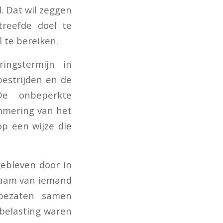
. Dat wil zeggen
reefde doel te
l te bereiken.
ingstermijn in
bestrijden en de
 De onbeperkte
emmering van het
op een wijze die
ebleven door in
naam van iemand
 bezaten samen
fbelasting waren