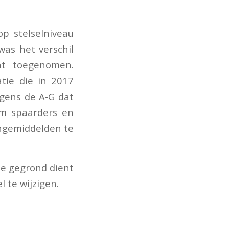
p stelselniveau
was het verschil
ant toegenomen.
atie die in 2017
lgens de A-G dat
om spaarders en
engemiddelden te
ie gegrond dient
 te wijzigen.