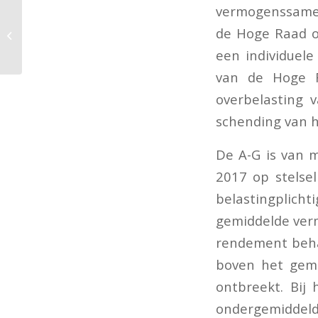
vermogenssamens
Hoofdlijnen verplichte
de Hoge Raad op
arbeidsongeschiktheidsverzekering
zelfstandigen
een individuele
van de Hoge R
overbelasting 
schending van 
De A-G is van m
2017 op stelsel
belastingpli
gemiddelde verm
rendement beha
boven het gemi
ontbreekt. Bij
ondergemiddeld