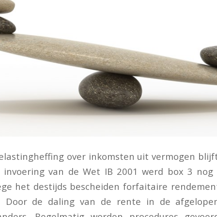
belastingheffing over inkomsten uit vermogen blij
 de invoering van de Wet IB 2001 werd box 3 nog
ge het destijds bescheiden forfaitaire rendeme
. Door de daling van de rente in de afgelopen
anders. Regelmatig worden procedures gevoer