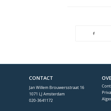
CONTACT
OVE
Cont
Jan Willem Brouwersstraat 16
Priv
1071 LJ Amsterdam
Alge
020-3641172