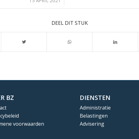
/
15 APRIL 2021
DEEL DIT STUK
R BZ
DIENSTEN
act
Administratie
acybeleid
Belastingen
mene voorwaarden
Advisering