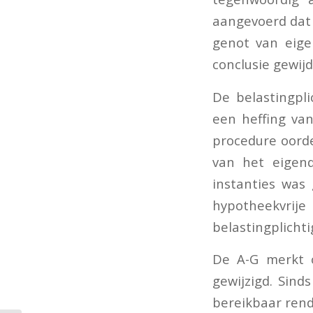
aangevoerd dat 
genot van eige
conclusie gewijd
De belastingpl
een heffing va
procedure oord
van het eigend
instanties was 
hypotheekvrije
belastingplichti
De A-G merkt o
gewijzigd. Sind
bereikbaar ren