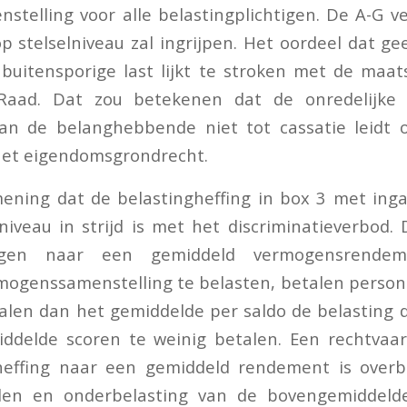
telling voor alle belastingplichtigen. De A-G v
 stelselniveau zal ingrijpen. Het oordeel dat ge
 buitensporige last lijkt te stroken met de maa
aad. Dat zou betekenen dat de onredelijke e
van de belanghebbende niet tot cassatie leidt 
het eigendomsgrondrecht.
ening dat de belastingheffing in box 3 met ing
niveau in strijd is met het discriminatieverbod. 
chtigen naar een gemiddeld vermogensrende
ogenssamenstelling te belasten, betalen person
len dan het gemiddelde per saldo de belasting d
ddelde scoren te weinig betalen. Een rechtvaar
 heffing naar een gemiddeld rendement is overb
en en onderbelasting van de bovengemiddelde