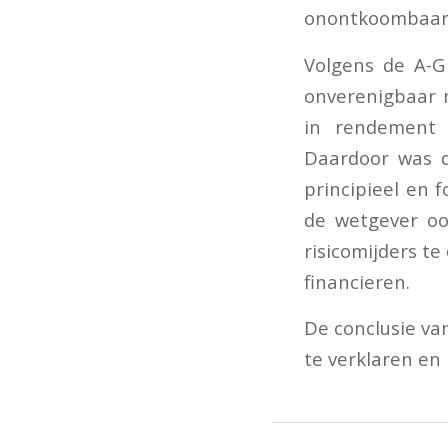
onontkoombaar; 
Volgens de A-G
onverenigbaar m
in rendement t
Daardoor was de
principieel en 
de wetgever oo
risicomijders t
financieren.
De conclusie va
te verklaren en