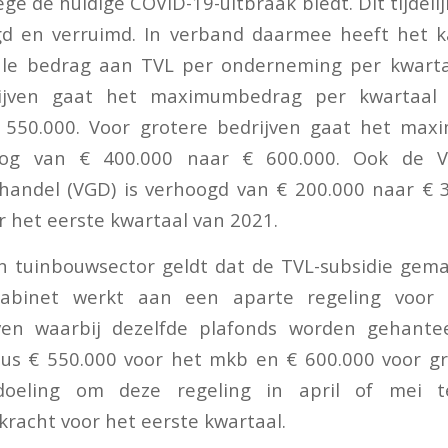
e de huidige COVID-19-uitbraak biedt. Dit tijdelij
gd en verruimd. In verband daarmee heeft het k
e bedrag aan TVL per onderneming per kwarta
ijven gaat het maximumbedrag per kwartaa
 550.000. Voor grotere bedrijven gaat het ma
og van € 400.000 naar € 600.000. Ook de Vo
lhandel (VGD) is verhoogd van € 200.000 naar € 
r het eerste kwartaal van 2021.
n tuinbouwsector geldt dat de TVL-subsidie gem
kabinet werkt aan een aparte regeling voor 
ven waarbij dezelfde plafonds worden gehante
dus € 550.000 voor het mkb en € 600.000 voor gr
doeling om deze regeling in april of mei 
racht voor het eerste kwartaal.