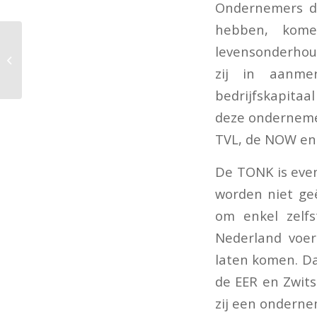
Ondernemers di
hebben, kome
Btw-heffing bij levering
levensonderhou
in het kader van sale-
en-lease-
zij in aanme
backtransactie
bedrijfskapitaa
deze onderneme
TVL, de NOW en
De TONK is even
worden niet geë
om enkel zelfs
Nederland voer
laten komen. Da
de EER en Zwit
zij een onderne