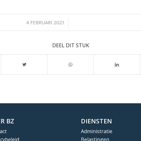
/
4 FEBRUARI 2021
DEEL DIT STUK
R BZ
DIENSTEN
act
Administratie
acybeleid
Belastingen