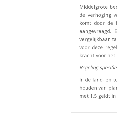
Middelgrote be
de verhoging v
komt door de 
aangevraagd. 
vergelijkbaar z
voor deze rege
kracht voor het 
Regeling specifi
In de land- en 
houden van plan
met 1.5 geldt i