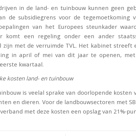
drijven in de land- en tuinbouw kunnen geen ge
an de subsidiegrens voor de tegemoetkoming va
bepalingen van het Europees steunkader waaro
Er komt een regeling onder een ander staatss
al zijn met de verruimde TVL. Het kabinet streeft 
ling in april of mei van dit jaar te openen, me
eerste kwartaal.
eke kosten land- en tuinbouw
tuinbouw is veelal sprake van doorlopende kosten v
ten en dieren. Voor de landbouwsectoren met SBI
n verband met deze kosten een opslag van 21%-pun