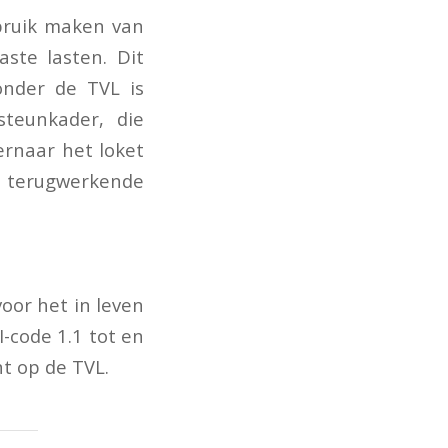
bruik maken van
ste lasten. Dit
nder de TVL is
teunkader, die
ernaar het loket
t terugwerkende
oor het in leven
-code 1.1 tot en
t op de TVL.