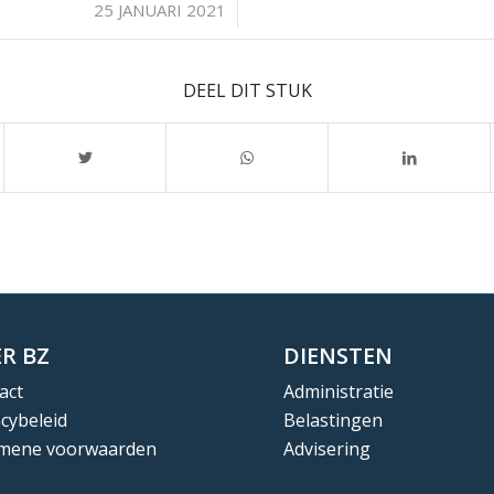
/
25 JANUARI 2021
DEEL DIT STUK
R BZ
DIENSTEN
act
Administratie
acybeleid
Belastingen
mene voorwaarden
Advisering