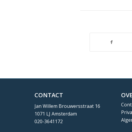
CONTACT
OVE
Cont
Jan Willem Brouwersstraat 16
Priv
1071 LJ Amsterdam
Alge
020-3641172