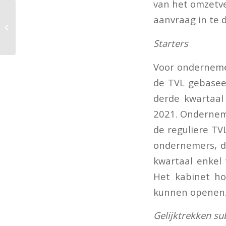
van het omzetve
aanvraag in te 
Auto als verplicht
privévermogen
Starters
Voor ondernemer
de TVL gebaseer
derde kwartaal
2021. Onderneme
de reguliere TV
ondernemers, di
kwartaal enkel
Het kabinet ho
kunnen openen
Gelijktrekken su