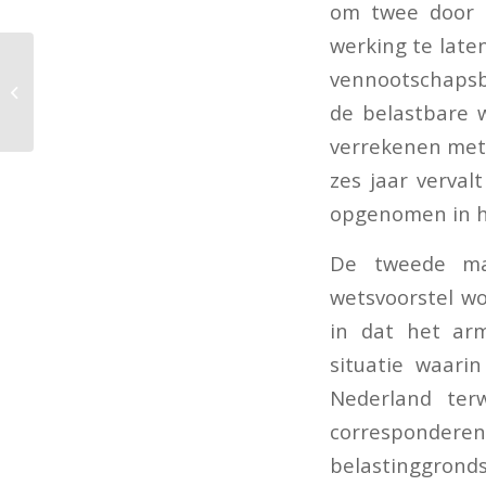
om twee door d
werking te late
vennootschapsb
Bedragen NHG 2021
bekend
de belastbare w
verrekenen met 
zes jaar verval
opgenomen in h
De tweede maa
wetsvoorstel w
in dat het arm
situatie waari
Nederland ter
corresponder
belastinggronds