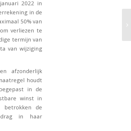
januari 2022 in
errekening in de
aximaal 50% van
 om verliezen te
dige termijn van
ta van wijziging
n afzonderlijk
maatregel houdt
toegepast in de
stbare winst in
s betrokken de
edrag in haar