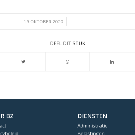
/
15 OKTOBER 2020
DEEL DIT STUK
R BZ
DIENSTEN
act
Administratie
acybeleid
Belastingen