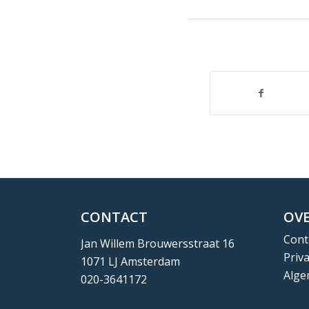
CONTACT
OVE
Cont
Jan Willem Brouwersstraat 16
Priv
1071 LJ Amsterdam
Alge
020-3641172