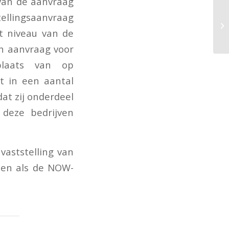
 van de aanvraag
tellingsaanvraag
t niveau van de
n aanvraag voor
plaats van op
at in een aantal
dat zij onderdeel
 deze bedrijven
aststelling van
den als de NOW-