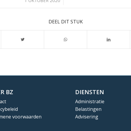
/
1 OKTOBER 2020
DEEL DIT STUK
R BZ
DIENSTEN
act
Administratie
acybeleid
Belastingen
mene voorwaarden
Advisering