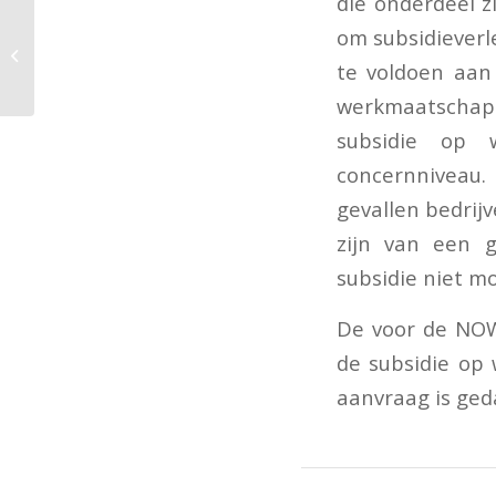
die onderdeel z
Formulier
om subsidieverl
deskundigenverklaring
te voldoen aan
aanvraag NOW
werkmaatschapp
subsidie op 
concernniveau. 
gevallen bedrijv
zijn van een g
subsidie niet mog
De voor de NOW
de subsidie op
aanvraag is ged