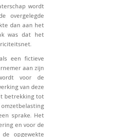
aterschap wordt
 de overgelegde
kte dan aan het
ank was dat het
iciteitsnet.
ls een fictieve
rnemer aan zijn
wordt voor de
werking van deze
t betrekking tot
n omzetbelasting
een sprake. Het
ering en voor de
or de opgewekte