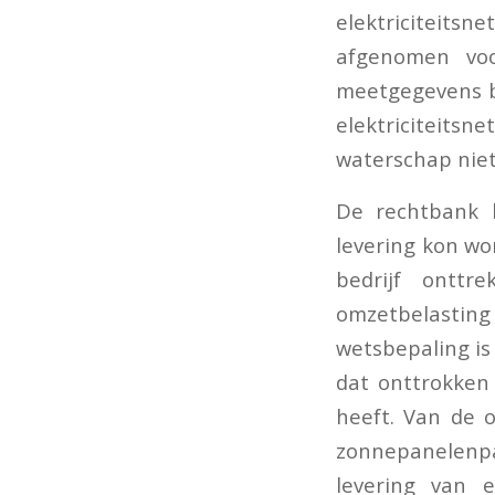
elektriciteits
afgenomen voor
meetgegevens b
elektriciteits
waterschap niet 
De rechtbank b
levering kon w
bedrijf ontt
omzetbelasting 
wetsbepaling is
dat onttrokken 
heeft. Van de 
zonnepanelenpar
levering van e