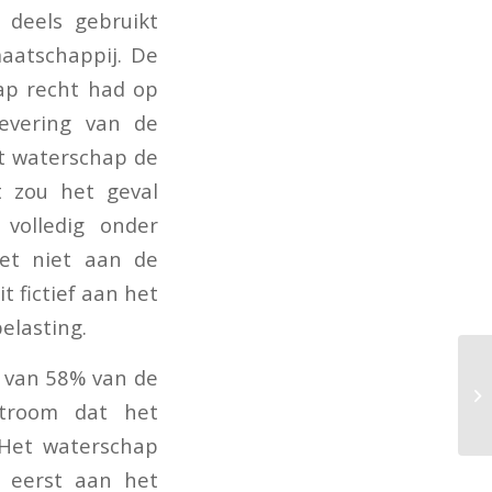
d deels gebruikt
maatschappij. De
ap recht had op
evering van de
et waterschap de
t zou het geval
 volledig onder
het niet aan de
 fictief aan het
elasting.
k van 58% van de
stroom dat het
 Het waterschap
t eerst aan het