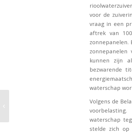
rioolwaterzuive
voor de zuiveri
vraag in een p
aftrek van 10
zonnepanelen. B
zonnepanelen v
kunnen zijn al
bezwarende tit
energiemaatscha
waterschap word
Ter beschikking stellen
Volgens de Bela
kunstwerken aan via
voorbelasting
bv-structuur gedreven
maatschap
waterschap teg
stelde zich op