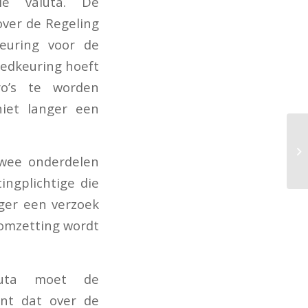
le valuta. De
over de Regeling
keuring voor de
oedkeuring hoeft
ro’s te worden
niet langer een
 twee onderdelen
ngplichtige die
nger een verzoek
omzetting wordt
luta moet de
ent dat over de