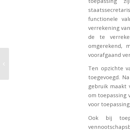
toepassing z
staatssecretari
functionele va
verrekening van
de te verreke
omgerekend, ma
voorafgaand ve
Nieuwe ronde corona-
steunmaatregelen
Ten opzichte va
toegevoegd. Na
gebruik maakt v
om toepassing 
voor toepassing
Ook bij toe
vennootschapsb