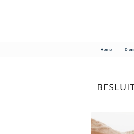
Home
Dien
BESLUI