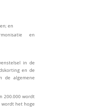
ven; en
rmonisatie en
enstelsel in de
dskorting en de
an de algemene
en 200.000 wordt
9 wordt het hoge