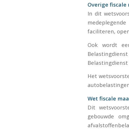
Overige fiscal
In dit wetsvoor
medeplegende b
faciliteren, op
Ook wordt een
Belastingdiens
Belastingdienst 
Het wetsvoorst
autobelastingen
Wet fiscale ma
Dit wetsvoorst
gebouwde omge
afvalstoffenbe