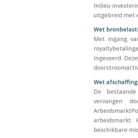
milieu-investeri
uitgebreid met e
Wet bronbelast
Met ingang van
royaltybetalin
ingevoerd. Dez
doorstroomactivi
Wet afschaffing
De bestaande 
vervangen do
Arbeidsmarkt
arbeidsmarkt. 
beschikbare mid