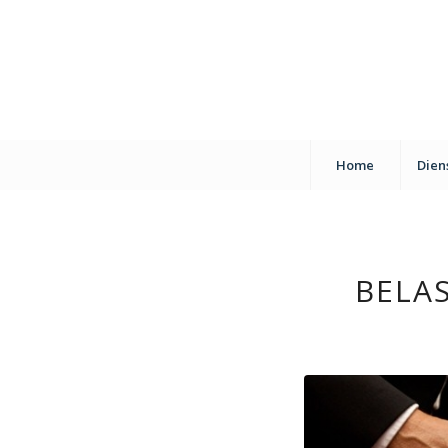
Home
Dien
BELA